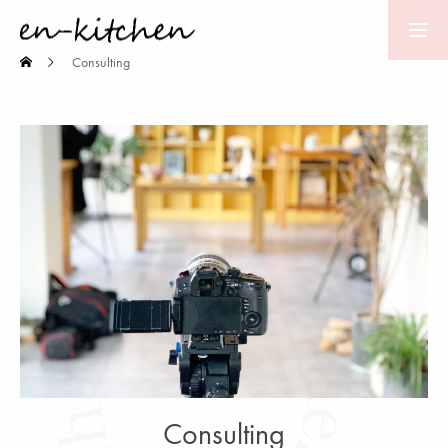
Consulting
About us
私たちについて
Activity history
活動履歴
en-kitchen cafe
カフェ
Food Service
フードサービス
Event
Consulting
イベント