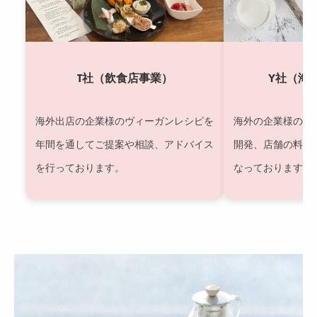
T社（飲食店事業）
Y社（海
海外出店の企業様のヴィーガンレシピを
海外の企業様の通
年間を通してご提案や相談、アドバイス
開発、店舗の料理
を行っております。
なっております。