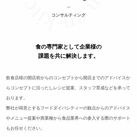
—
Vegetable shop
コンサルティング
無農薬化学肥料不使用食材ショップ
Blog
食の専門家として企業様の
ブログ
課題を共に解決します。
Contact
お問い合せ
飲食店様の開店前からのコンセプトから開店までのアドバイスか
English
らコンセプトに沿ったしレシピ提案、スタッフ育成などを承って
おります。
言語
弊社が得意とするフードダイバシティーの観点からのアドバイス
やメニュー提案や異業種から食品業界への参入する際のサポート
もお任せください。