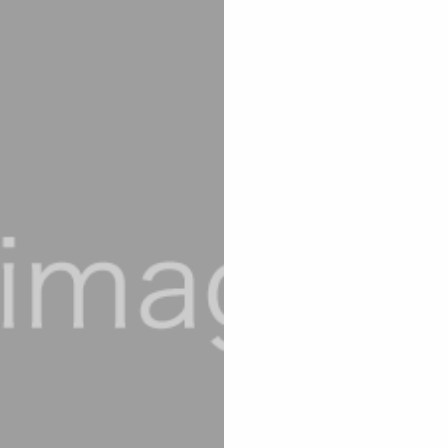
活動履歴
en-kitchen ca
カフェ
Food Service
フードサービス
Event
イベント
Vegetable sh
無農薬化学肥料不使用食