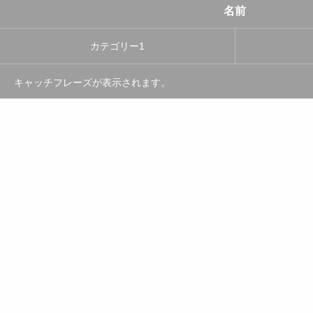
名前
カテゴリー1
キャッチフレーズが表示されます。
名前
職業
補足説明